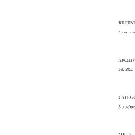
RECEN
Anonymou
ARCHI
July 2012
CATEG
Без рубри
META