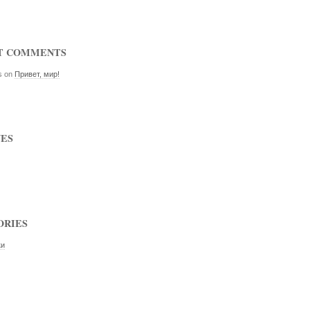
T COMMENTS
s
on
Привет, мир!
VES
ORIES
ки